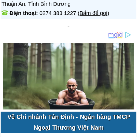
Thuận An, Tỉnh Bình Dương
Điện thoại:
0274 383 1227
(
Bấm để gọi
)
Về Chi nhánh Tân Định - Ngân hàng TMCP
Ngoại Thương Việt Nam