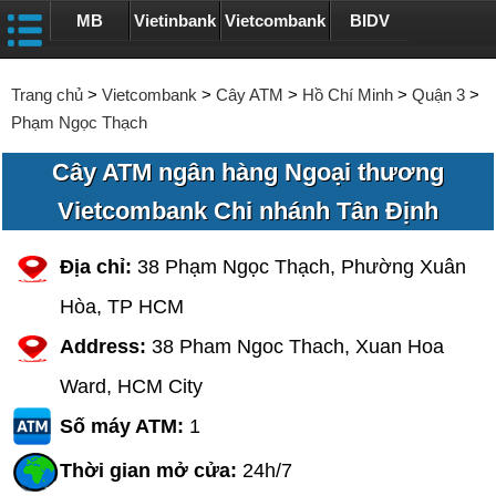
MB
Vietinbank
Vietcombank
BIDV
Trang chủ
>
Vietcombank
>
Cây ATM
>
Hồ Chí Minh
>
Quận 3
>
Phạm Ngọc Thạch
Cây ATM ngân hàng Ngoại thương
Vietcombank Chi nhánh Tân Định
Địa chỉ:
38 Phạm Ngọc Thạch, Phường Xuân
Hòa, TP HCM
Address:
38 Pham Ngoc Thach, Xuan Hoa
Ward, HCM City
Số máy ATM:
1
Thời gian mở cửa:
24h/7