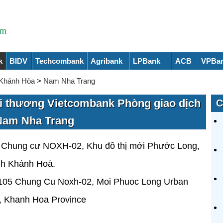
k
BIDV
Techcombank
Agribank
LPBank
ACB
VPBa
Khánh Hòa
>
Nam Nha Trang
 thương Vietcombank Phòng giao dịch
C
Nam Nha Trang
 Chung cư NOXH-02, Khu đô thị mới Phước Long,
nh Khánh Hoà.
105 Chung Cu Noxh-02, Moi Phuoc Long Urban
, Khanh Hoa Province