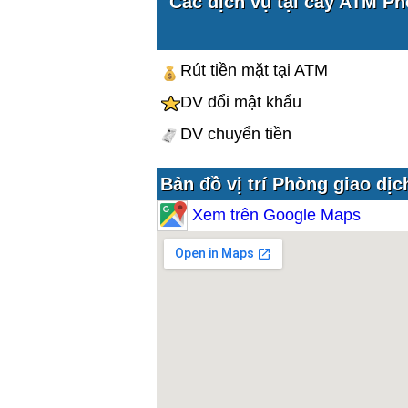
Các dịch vụ tại cây ATM P
Rút tiền mặt tại ATM
DV đổi mật khẩu
DV chuyển tiền
Bản đồ vị trí Phòng giao d
Xem trên Google Maps