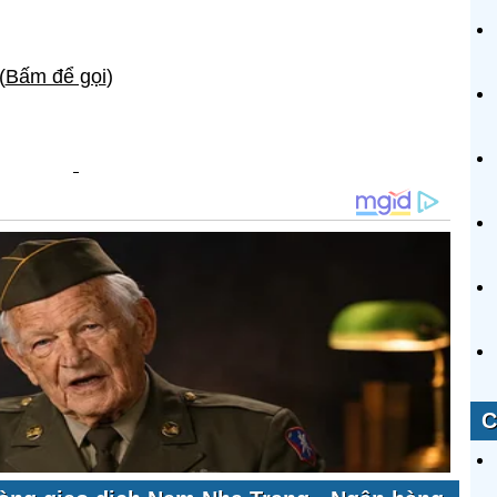
(
Bấm để gọi
)
C