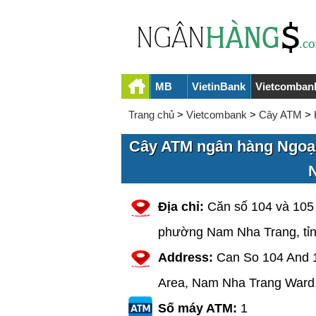
MB
VietinBank
Vietcomban
Trang chủ
>
Vietcombank
>
Cây ATM
>
Cây ATM ngân hàng Ngoại
Địa chỉ:
Căn số 104 và 105
phường Nam Nha Trang, tỉ
Address:
Can So 104 And 
Area, Nam Nha Trang Ward
Số máy ATM:
1