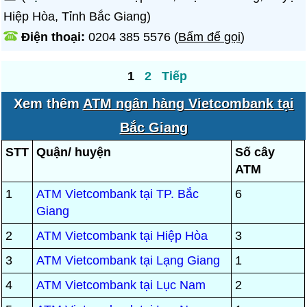
Hiệp Hòa, Tỉnh Bắc Giang)
Điện thoại:
0204 385 5576
(
Bấm để gọi
)
1
2
Tiếp
Xem thêm
ATM ngân hàng Vietcombank tại
Bắc Giang
STT
Quận/ huyện
Số cây
ATM
1
ATM Vietcombank tại TP. Bắc
6
Giang
2
ATM Vietcombank tại Hiệp Hòa
3
3
ATM Vietcombank tại Lạng Giang
1
4
ATM Vietcombank tại Lục Nam
2