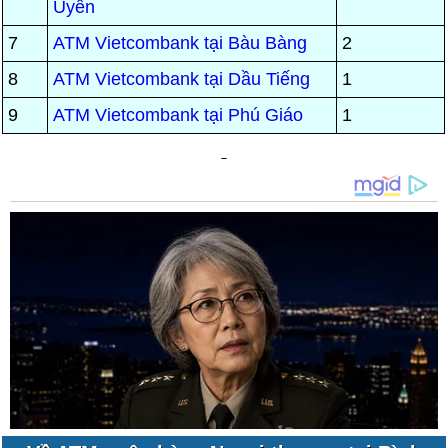
Uyên
7
ATM Vietcombank tại Bàu Bàng
2
8
ATM Vietcombank tại Dầu Tiếng
1
9
ATM Vietcombank tại Phú Giáo
1