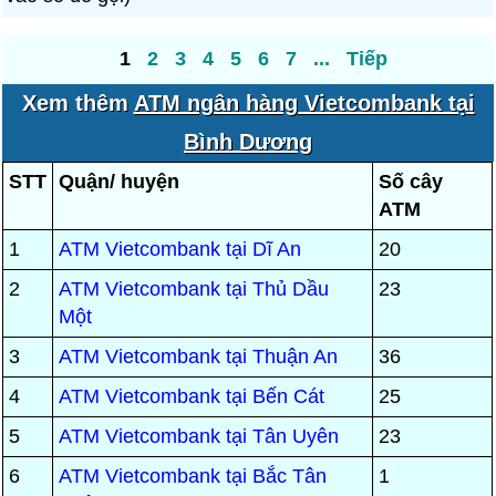
1
2
3
4
5
6
7
...
Tiếp
Xem thêm
ATM ngân hàng Vietcombank tại
Bình Dương
STT
Quận/ huyện
Số cây
ATM
1
ATM Vietcombank tại Dĩ An
20
2
ATM Vietcombank tại Thủ Dầu
23
Một
3
ATM Vietcombank tại Thuận An
36
4
ATM Vietcombank tại Bến Cát
25
5
ATM Vietcombank tại Tân Uyên
23
6
ATM Vietcombank tại Bắc Tân
1