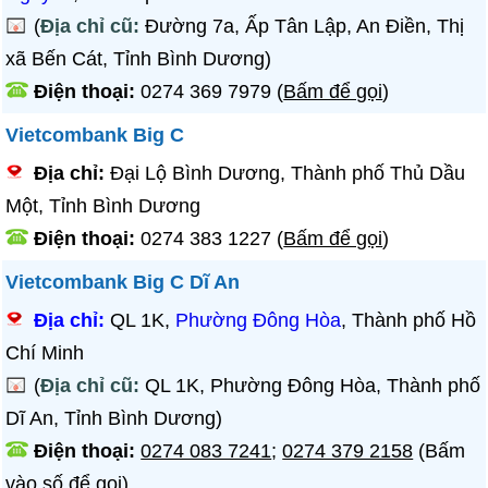
(
Địa chỉ cũ:
Đường 7a, Ấp Tân Lập, An Điền, Thị
xã Bến Cát, Tỉnh Bình Dương)
Điện thoại:
0274 369 7979
(
Bấm để gọi
)
Vietcombank Big C
Địa chỉ:
Đại Lộ Bình Dương, Thành phố Thủ Dầu
Một, Tỉnh Bình Dương
Điện thoại:
0274 383 1227
(
Bấm để gọi
)
Vietcombank Big C Dĩ An
Địa chỉ:
QL 1K,
Phường Đông Hòa
, Thành phố Hồ
Chí Minh
(
Địa chỉ cũ:
QL 1K, Phường Đông Hòa, Thành phố
Dĩ An, Tỉnh Bình Dương)
Điện thoại:
0274 083 7241
;
0274 379 2158
(Bấm
vào số để gọi)