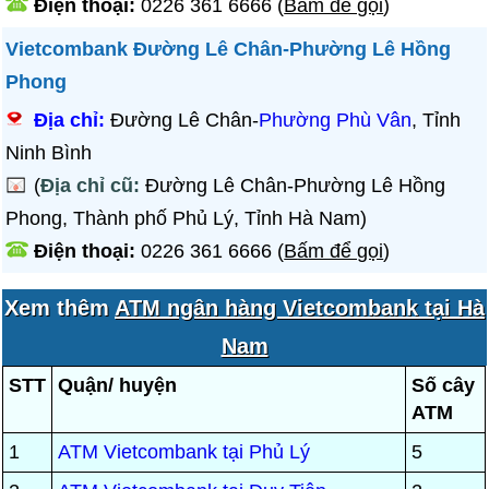
Điện thoại:
0226 361 6666
(
Bấm để gọi
)
Vietcombank Đường Lê Chân-Phường Lê Hồng
Phong
Địa chỉ:
Đường Lê Chân-
Phường Phù Vân
, Tỉnh
Ninh Bình
(
Địa chỉ cũ:
Đường Lê Chân-Phường Lê Hồng
Phong, Thành phố Phủ Lý, Tỉnh Hà Nam)
Điện thoại:
0226 361 6666
(
Bấm để gọi
)
Xem thêm
ATM ngân hàng Vietcombank tại Hà
Nam
STT
Quận/ huyện
Số cây
ATM
1
ATM Vietcombank tại Phủ Lý
5