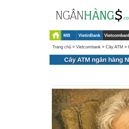
MB
VietinBank
Vietcomban
Trang chủ
>
Vietcombank
>
Cây ATM
>
Cây ATM ngân hàng N