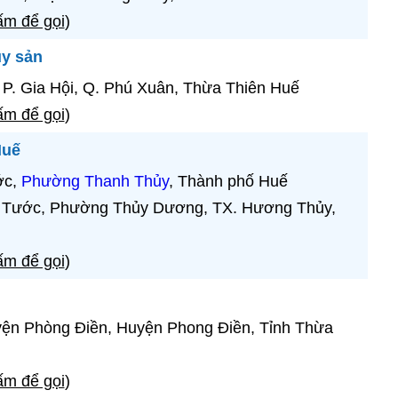
m để gọi
)
y sản
 P. Gia Hội, Q. Phú Xuân, Thừa Thiên Huế
m để gọi
)
Huế
ớc,
Phường Thanh Thủy
, Thành phố Huế
 Tước, Phường Thủy Dương, TX. Hương Thủy,
m để gọi
)
ện Phòng Điền, Huyện Phong Điền, Tỉnh Thừa
m để gọi
)