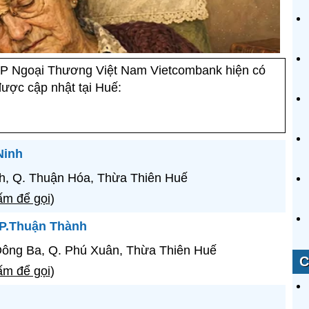
 Ngoại Thương Việt Nam Vietcombank hiện có
ược cập nhật tại Huế:
Ninh
inh, Q. Thuận Hóa, Thừa Thiên Huế
m để gọi
)
P.Thuận Thành
Đông Ba, Q. Phú Xuân, Thừa Thiên Huế
C
m để gọi
)