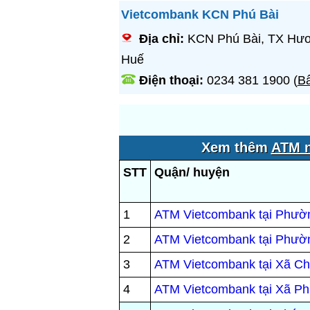
Vietcombank KCN Phú Bài
Địa chỉ:
KCN Phú Bài, TX Hươ
Huế
Điện thoại:
0234 381 1900
(
Bấ
Xem thêm
ATM n
STT
Quận/ huyện
1
ATM Vietcombank tại Phườ
2
ATM Vietcombank tại Phườ
3
ATM Vietcombank tại Xã Ch
4
ATM Vietcombank tại Xã P