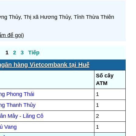
ng Thủy, Thị xã Hương Thủy, Tỉnh Thừa Thiên
m để gọi
)
1
2
3
Tiếp
gân hàng Vietcombank tại Huế
Số cây
ATM
ng Phong Thái
1
ng Thanh Thủy
1
ân Mây - Lăng Cô
2
hú Vang
1