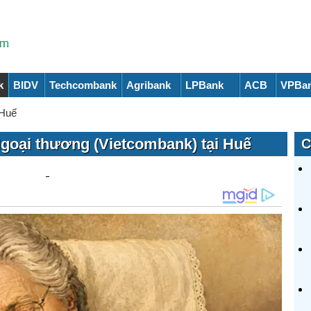
k
BIDV
Techcombank
Agribank
LPBank
ACB
VPBa
Huế
goại thương (Vietcombank) tại Huế
C