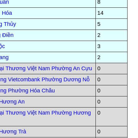
Xuân
8
n Hóa
14
g Thủy
5
 Điền
2
ộc
3
Vang
2
i Thương Việt Nam Phường An Cựu
0
ơng Vietcombank Phường Dương Nỗ
0
ơng Phường Hóa Châu
0
 Hương An
0
ại Thương Việt Nam Phường Hương
0
Hương Trà
0