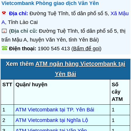
Vietcombank Phòng giao dịch Văn Yên
Địa chỉ:
Đường Tuệ Tĩnh, tổ dân phố số 5,
Xã Mậu
A
, Tỉnh Lào Cai
(
Địa chỉ cũ:
Đường Tuệ Tĩnh, tổ dân phố số 5, thị
trấn Mậu A, huyện Văn Yên, tỉnh Yên Bái)
Điện thoại:
1900 545 413
(
Bấm để gọi
)
Xem thêm
ATM ngân hàng Vietcombank tại
Yên Bái
STT
Quận/ huyện
Số
cây
ATM
1
ATM Vietcombank tại TP. Yên Bái
1
2
ATM Vietcombank tại Nghĩa Lộ
1
3
ATM Vietcombank tại Văn Yên
1