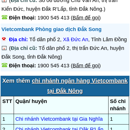
(
Địa chỉ cũ:
Số 06 đường Chu Văn An, thị trấn
Kiến Đức, huyện Đắk R’Lấp, tỉnh Đắk Nông.)
Điện thoại:
1900 545 413
(
Bấm để gọi
)
Vietcombank Phòng giao dịch Đắk Song
Địa chỉ:
Tổ dân phố 2,
Xã Đức An
, Tỉnh Lâm Đồng
(
Địa chỉ cũ:
Tổ dân phố 2, thị trấn Đức An, huyện
Đắk Song, tỉnh Đắk Nông)
Điện thoại:
1900 545 413
(
Bấm để gọi
)
Xem thêm
chi nhánh ngân hàng Vietcombank
tại Đắk Nông
STT
Quận/ huyện
Số chi
nhánh
1
Chi nhánh Vietcombank tại Gia Nghĩa
1
2
Chi nhánh Vietcombank tại Dăk R'Lấp
1