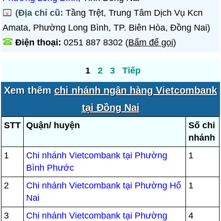
(
Địa chỉ cũ:
Tầng Trệt, Trung Tâm Dịch Vụ Kcn
Amata, Phường Long Bình, TP. Biên Hòa, Đồng Nai)
Điện thoại:
0251 887 8302
(
Bấm để gọi
)
1
2
3
Tiếp
Xem thêm
chi nhánh ngân hàng Vietcombank
tại Đồng Nai
STT
Quận/ huyện
Số chi
nhánh
1
Chi nhánh Vietcombank tại Phường
1
Bình Phước
2
Chi nhánh Vietcombank tại Phường Hố
1
Nai
3
Chi nhánh Vietcombank tại Phường
4