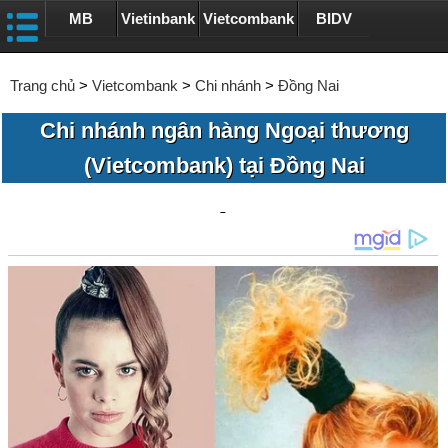
MB
Vietinbank
Vietcombank
BIDV
Trang chủ
>
Vietcombank
>
Chi nhánh
>
Đồng Nai
Chi nhánh ngân hàng Ngoại thương
(Vietcombank) tại Đồng Nai