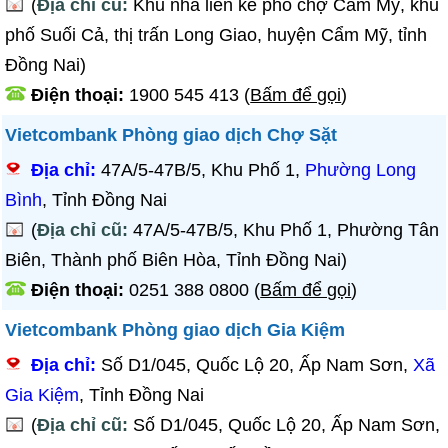
(
Địa chỉ cũ:
Khu nhà liên kế phố chợ Cẩm Mỹ, khu
phố Suối Cả, thị trấn Long Giao, huyện Cẩm Mỹ, tỉnh
Đồng Nai)
Điện thoại:
1900 545 413
(
Bấm để gọi
)
Vietcombank Phòng giao dịch Chợ Sặt
Địa chỉ:
47A/5-47B/5, Khu Phố 1,
Phường Long
Bình
, Tỉnh Đồng Nai
(
Địa chỉ cũ:
47A/5-47B/5, Khu Phố 1, Phường Tân
Biên, Thành phố Biên Hòa, Tỉnh Đồng Nai)
Điện thoại:
0251 388 0800
(
Bấm để gọi
)
Vietcombank Phòng giao dịch Gia Kiệm
Địa chỉ:
Số D1/045, Quốc Lộ 20, Ấp Nam Sơn,
Xã
Gia Kiệm
, Tỉnh Đồng Nai
(
Địa chỉ cũ:
Số D1/045, Quốc Lộ 20, Ấp Nam Sơn,