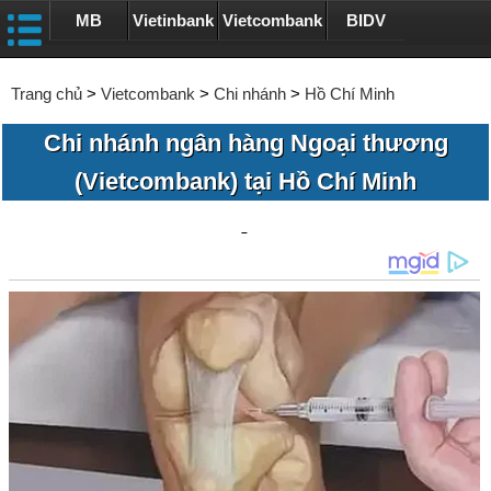
MB
Vietinbank
Vietcombank
BIDV
Trang chủ
>
Vietcombank
>
Chi nhánh
>
Hồ Chí Minh
Chi nhánh ngân hàng Ngoại thương
(Vietcombank) tại Hồ Chí Minh