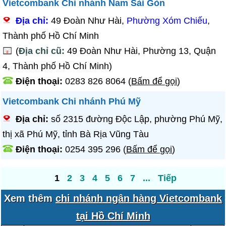
Vietcombank Chi nhánh Nam Sài Gòn
Địa chỉ:
49 Đoàn Như Hài,
Phường Xóm Chiếu
,
Thành phố Hồ Chí Minh
(
Địa chỉ cũ:
49 Đoàn Như Hài, Phường 13, Quận
4, Thành phố Hồ Chí Minh)
Điện thoại:
0283 826 8064
(
Bấm để gọi
)
Vietcombank Chi nhánh Phú Mỹ
Địa chỉ:
số 2315 đường Độc Lập, phường Phú Mỹ,
thị xã Phú Mỹ, tỉnh Bà Rịa Vũng Tàu
Điện thoại:
0254 395 296
(
Bấm để gọi
)
1
2
3
4
5
6
7
...
Tiếp
Xem thêm
chi nhánh ngân hàng Vietcombank
tại Hồ Chí Minh