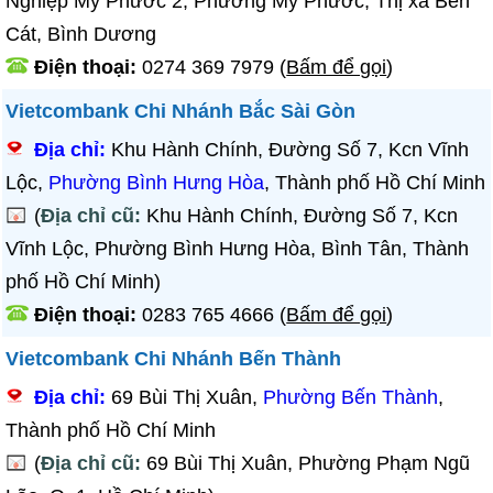
Nghiệp Mỹ Phước 2, Phường Mỹ Phước, Thị xã Bến
Cát, Bình Dương
Điện thoại:
0274 369 7979
(
Bấm để gọi
)
Vietcombank Chi Nhánh Bắc Sài Gòn
Địa chỉ:
Khu Hành Chính, Đường Số 7, Kcn Vĩnh
Lộc,
Phường Bình Hưng Hòa
, Thành phố Hồ Chí Minh
(
Địa chỉ cũ:
Khu Hành Chính, Đường Số 7, Kcn
Vĩnh Lộc, Phường Bình Hưng Hòa, Bình Tân, Thành
phố Hồ Chí Minh)
Điện thoại:
0283 765 4666
(
Bấm để gọi
)
Vietcombank Chi Nhánh Bến Thành
Địa chỉ:
69 Bùi Thị Xuân,
Phường Bến Thành
,
Thành phố Hồ Chí Minh
(
Địa chỉ cũ:
69 Bùi Thị Xuân, Phường Phạm Ngũ