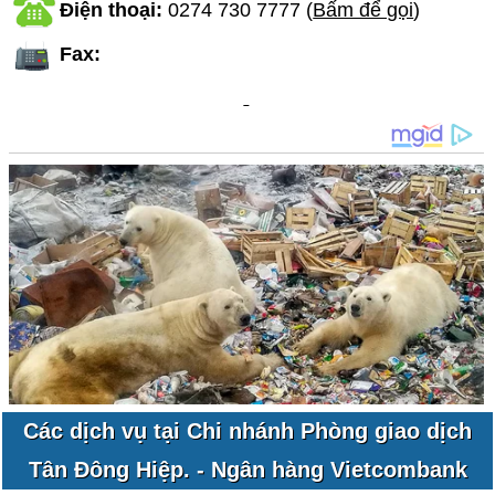
Điện thoại:
0274 730 7777
(
Bấm để gọi
)
Fax:
Các dịch vụ tại Chi nhánh Phòng giao dịch
Tân Đông Hiệp. - Ngân hàng Vietcombank