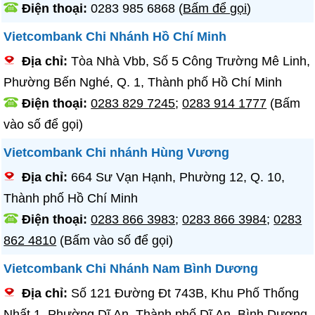
Điện thoại:
0283 985 6868
(
Bấm để gọi
)
Vietcombank Chi Nhánh Hồ Chí Minh
Địa chỉ:
Tòa Nhà Vbb, Số 5 Công Trường Mê Linh,
Phường Bến Nghé, Q. 1, Thành phố Hồ Chí Minh
Điện thoại:
0283 829 7245
;
0283 914 1777
(Bấm
vào số để gọi)
Vietcombank Chi nhánh Hùng Vương
Địa chỉ:
664 Sư Vạn Hạnh, Phường 12, Q. 10,
Thành phố Hồ Chí Minh
Điện thoại:
0283 866 3983
;
0283 866 3984
;
0283
862 4810
(Bấm vào số để gọi)
Vietcombank Chi Nhánh Nam Bình Dương
Địa chỉ:
Số 121 Đường Đt 743B, Khu Phố Thống
Nhất 1, Phường Dĩ An, Thành phố Dĩ An, Bình Dương