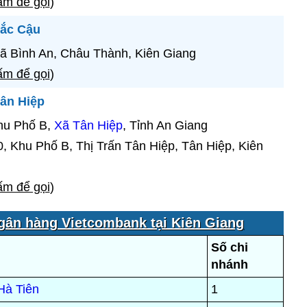
m để gọi
)
Tắc Cậu
ã Bình An, Châu Thành, Kiên Giang
m để gọi
)
ân Hiệp
hu Phố B,
Xã Tân Hiệp
, Tỉnh An Giang
, Khu Phố B, Thị Trấn Tân Hiệp, Tân Hiệp, Kiên
m để gọi
)
gân hàng Vietcombank tại Kiên Giang
Số chi
nhánh
Hà Tiên
1