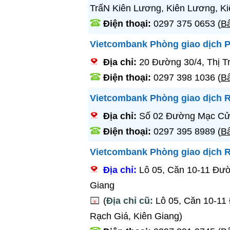
TrấN Kiên Lương, Kiên Lương, Ki
Điện thoại:
0297 375 0653
(
Bấ
Vietcombank Phòng giao dịch 
Địa chỉ:
20 Đường 30/4, Thị T
Điện thoại:
0297 398 1036
(
Bấ
Vietcombank Phòng giao dịch 
Địa chỉ:
Số 02 Đường Mạc Cửu
Điện thoại:
0297 395 8989
(
Bấ
Vietcombank Phòng giao dịch R
Địa chỉ:
Lô 05, Căn 10-11 Đư
Giang
(
Địa chỉ cũ:
Lô 05, Căn 10-11
Rạch Giá, Kiên Giang)