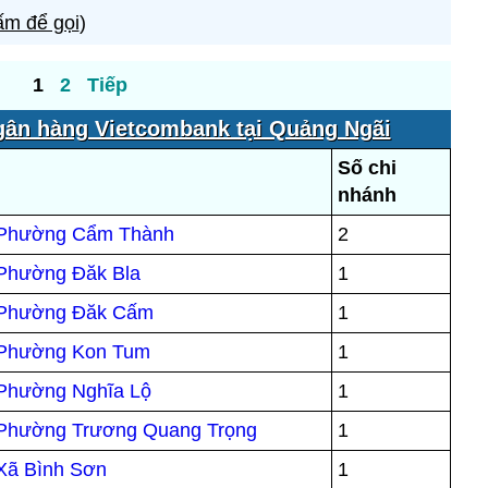
m để gọi
)
1
2
Tiếp
gân hàng Vietcombank tại Quảng Ngãi
Số chi
nhánh
i Phường Cẩm Thành
2
 Phường Đăk Bla
1
i Phường Đăk Cấm
1
i Phường Kon Tum
1
 Phường Nghĩa Lộ
1
i Phường Trương Quang Trọng
1
 Xã Bình Sơn
1