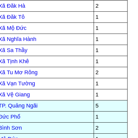
 Xã Đăk Hà
2
 Xã Đăk Tô
1
 Xã Mộ Đức
1
 Xã Nghĩa Hành
1
 Xã Sa Thầy
1
Xã Tịnh Khê
1
 Xã Tu Mơ Rông
2
 Xã Vạn Tường
1
 Xã Vệ Giang
1
 TP. Quảng Ngãi
5
 Đức Phổ
1
 Bình Sơn
2