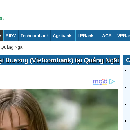
k
BIDV
Techcombank
Agribank
LPBank
ACB
VPBa
>
Quảng Ngãi
i thương (Vietcombank) tại Quảng Ngãi
C