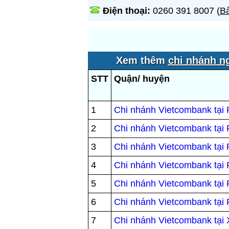
Điện thoại:
0260 391 8007
(
Bấ
Xem thêm
chi nhánh n
STT
Quận/ huyện
1
Chi nhánh Vietcombank tạ
2
Chi nhánh Vietcombank tại
3
Chi nhánh Vietcombank tạ
4
Chi nhánh Vietcombank tạ
5
Chi nhánh Vietcombank tại
6
Chi nhánh Vietcombank tạ
7
Chi nhánh Vietcombank tại