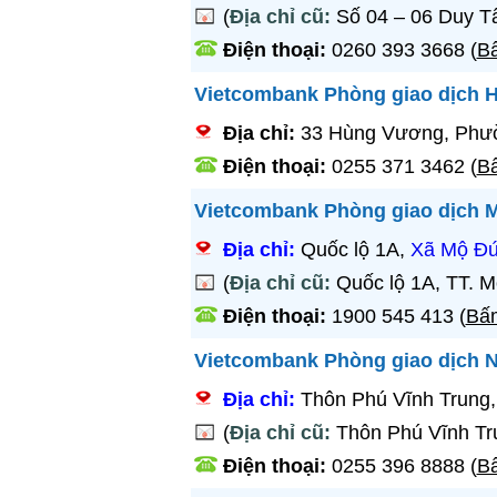
(
Địa chỉ cũ:
Số 04 – 06 Duy T
Điện thoại:
0260 393 3668
(
Bấ
Vietcombank Phòng giao dịch
Địa chỉ:
33 Hùng Vương, Phườ
Điện thoại:
0255 371 3462
(
Bấ
Vietcombank Phòng giao dịch 
Địa chỉ:
Quốc lộ 1A,
Xã Mộ Đ
(
Địa chỉ cũ:
Quốc lộ 1A, TT. 
Điện thoại:
1900 545 413
(
Bấm
Vietcombank Phòng giao dịch 
Địa chỉ:
Thôn Phú Vĩnh Trung
(
Địa chỉ cũ:
Thôn Phú Vĩnh Tr
Điện thoại:
0255 396 8888
(
Bấ