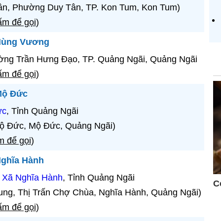
ân, Phường Duy Tân, TP. Kon Tum, Kon Tum)
m để gọi
)
 Hùng Vương
ng Trần Hưng Đạo, TP. Quảng Ngãi, Quảng Ngãi
m để gọi
)
Mộ Đức
ức
, Tỉnh Quảng Ngãi
Mộ Đức, Mộ Đức, Quảng Ngãi)
 để gọi
)
Nghĩa Hành
,
Xã Nghĩa Hành
, Tỉnh Quảng Ngãi
ung, Thị Trấn Chợ Chùa, Nghĩa Hành, Quảng Ngãi)
m để gọi
)