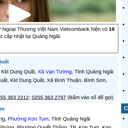
Ngoại Thương Việt Nam Vietcombank hiện có
19
c cập nhật tại Quảng Ngãi:
Quất
 Kkt Dung Quất,
Xã Vạn Tường
, Tỉnh Quảng Ngãi
ất, Kkt Dung Quất, Xã Bình Thuận, Bình Sơn,
55 363 2212
;
0255 363 2797
(Bấm vào số để gọi)
C
um
ng,
Phường Kon Tum
, Tỉnh Quảng Ngãi
Phùng, Phường Quyết Thắng, TP. Kon Tum, Kon