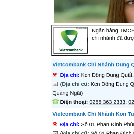
Ngân hàng TMCP 
chi nhánh đã đượ
Vietcombank Chi Nhánh Dung 
Địa chỉ:
Kcn Đông Dung Quất,
(
Địa chỉ cũ:
Kcn Đông Dung Qu
Quảng Ngãi)
Điện thoại:
0255 363 2333
;
02
Vietcombank Chi Nhánh Kon T
Địa chỉ:
Số 01 Phan Đình Phù
(
Địa chỉ cũ:
Số 01 Phan Đình 