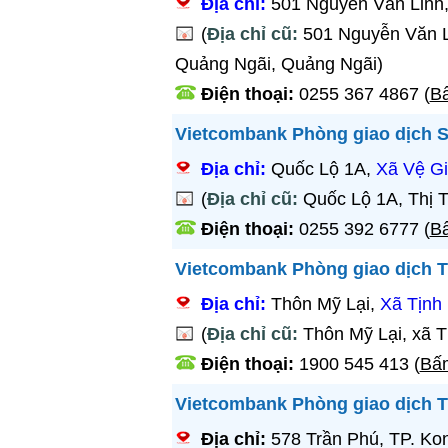
Địa chỉ:
501 Nguyễn Văn Linh
(
Địa chỉ cũ:
501 Nguyễn Văn 
Quảng Ngãi, Quảng Ngãi)
Điện thoại:
0255 367 4867
(
Bấ
Vietcombank Phòng giao dịch 
Địa chỉ:
Quốc Lộ 1A,
Xã Vệ G
(
Địa chỉ cũ:
Quốc Lộ 1A, Thị 
Điện thoại:
0255 392 6777
(
Bấ
Vietcombank Phòng giao dịch T
Địa chỉ:
Thôn Mỹ Lại,
Xã Tịnh
(
Địa chỉ cũ:
Thôn Mỹ Lại, xã T
Điện thoại:
1900 545 413
(
Bấm
Vietcombank Phòng giao dịch T
Địa chỉ:
578 Trần Phú, TP. K