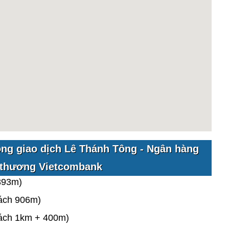
ng giao dịch Lê Thánh Tông - Ngân hàng
 thương Vietcombank
893m)
ách 906m)
ách 1km + 400m)