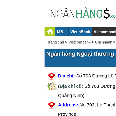
MB
VietinBank
Vietcomban
Trang chủ
>
Vietcombank
>
Chi nhánh
Ngân hàng Ngoại thương 
Địa chỉ:
Số 703 Đường Lê 
(
Địa chỉ cũ:
Số 703 Đường 
Quảng Ninh)
Address:
No 703, Le Thanh
Province