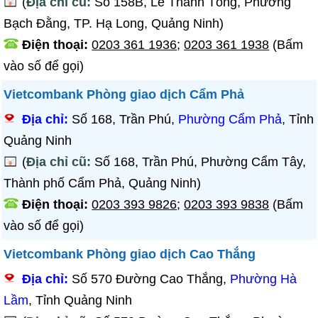
(
Địa chỉ cũ:
Số 158B, Lê Thánh Tông, Phường
Bạch Đằng, TP. Hạ Long, Quảng Ninh)
Điện thoại:
0203 361 1936
;
0203 361 1938
(Bấm
vào số để gọi)
Vietcombank Phòng giao dịch Cẩm Phả
Địa chỉ:
Số 168, Trần Phú,
Phường Cẩm Phả
, Tỉnh
Quảng Ninh
(
Địa chỉ cũ:
Số 168, Trần Phú, Phường Cẩm Tây,
Thành phố Cẩm Phả, Quảng Ninh)
Điện thoại:
0203 393 9826
;
0203 393 9838
(Bấm
vào số để gọi)
Vietcombank Phòng giao dịch Cao Thắng
Địa chỉ:
Số 570 Đường Cao Thắng,
Phường Hà
Lầm
, Tỉnh Quảng Ninh