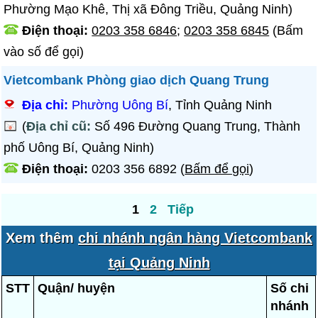
Phường Mạo Khê, Thị xã Đông Triều, Quảng Ninh)
Điện thoại:
0203 358 6846
;
0203 358 6845
(Bấm
vào số để gọi)
Vietcombank Phòng giao dịch Quang Trung
Địa chỉ:
Phường Uông Bí
, Tỉnh Quảng Ninh
(
Địa chỉ cũ:
Số 496 Đường Quang Trung, Thành
phố Uông Bí, Quảng Ninh)
Điện thoại:
0203 356 6892
(
Bấm để gọi
)
1
2
Tiếp
Xem thêm
chi nhánh ngân hàng Vietcombank
tại Quảng Ninh
STT
Quận/ huyện
Số chi
nhánh