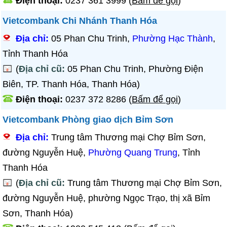
Điện thoại:
0237 361 3999
(
Bấm để gọi
)
Vietcombank Chi Nhánh Thanh Hóa
Địa chỉ:
05 Phan Chu Trinh,
Phường Hạc Thành
,
Tỉnh Thanh Hóa
(
Địa chỉ cũ:
05 Phan Chu Trinh, Phường Điện
Biên, TP. Thanh Hóa, Thanh Hóa)
Điện thoại:
0237 372 8286
(
Bấm để gọi
)
Vietcombank Phòng giao dịch Bỉm Sơn
Địa chỉ:
Trung tâm Thương mại Chợ Bỉm Sơn,
đường Nguyễn Huệ,
Phường Quang Trung
, Tỉnh
Thanh Hóa
(
Địa chỉ cũ:
Trung tâm Thương mại Chợ Bỉm Sơn,
đường Nguyễn Huệ, phường Ngọc Trạo, thị xã Bỉm
Sơn, Thanh Hóa)