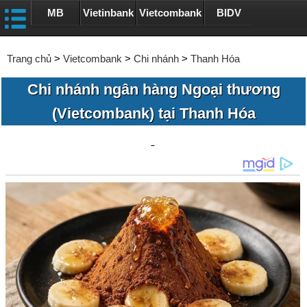
MB
Vietinbank
Vietcombank
BIDV
Trang chủ
>
Vietcombank
>
Chi nhánh
>
Thanh Hóa
Chi nhánh ngân hàng Ngoại thương
(Vietcombank) tại Thanh Hóa