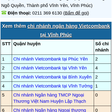
Ngô Quyền, Thành phố Vĩnh Yên, Vĩnh Phúc)
Điện thoại:
0211 369 6130
(
Bấm để gọi
)
Xem thêm
chi nhánh ngân hàng Vietcombank
tại Vĩnh Phúc
STT
Quận/ huyện
Số chi
nhánh
1
Chi nhánh Vietcombank tại Phúc Yên
2
2
Chi nhánh Vietcombank tại Vĩnh Yên
4
3
Chi nhánh Vietcombank tại Bình Xuyên
2
4
Chi nhánh Vietcombank tại Vĩnh Tường
1
5
Chi nhánh Ngân hàng TMCP Ngoại
0
Thương Việt Nam Huyện Lập Thạch
6
Chi nhánh Ngân hàng Ngoại thương
0