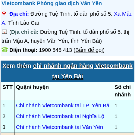
Vietcombank Phòng giao dịch Văn Yên
Địa chỉ:
Đường Tuệ Tĩnh, tổ dân phố số 5,
Xã Mậu
A
, Tỉnh Lào Cai
(
Địa chỉ cũ:
Đường Tuệ Tĩnh, tổ dân phố số 5, thị
trấn Mậu A, huyện Văn Yên, tỉnh Yên Bái)
Điện thoại:
1900 545 413
(
Bấm để gọi
)
Xem thêm
chi nhánh ngân hàng Vietcombank
tại Yên Bái
STT
Quận/ huyện
Số chi
nhánh
1
Chi nhánh Vietcombank tại TP. Yên Bái
1
2
Chi nhánh Vietcombank tại Nghĩa Lộ
1
3
Chi nhánh Vietcombank tại Văn Yên
1