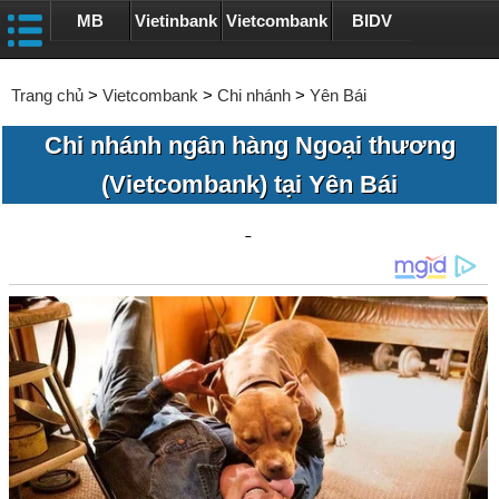
MB
Vietinbank
Vietcombank
BIDV
Trang chủ
>
Vietcombank
>
Chi nhánh
>
Yên Bái
Chi nhánh ngân hàng Ngoại thương
(Vietcombank) tại Yên Bái